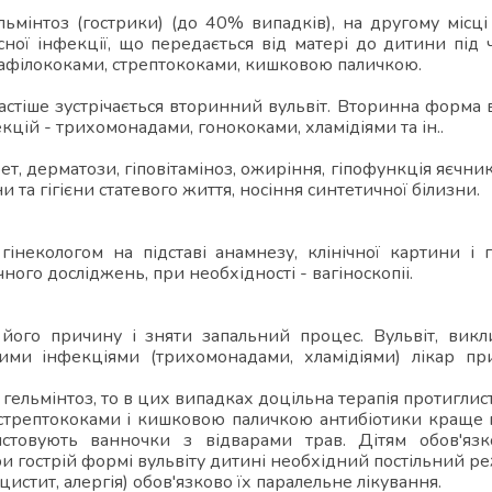
ьмінтоз (гострики) (до 40% випадків), на другому місці
ної інфекції, що передається від матері до дитини під 
тафілококами, стрептококами, кишковою паличкою.
стіше зустрічається вторинний вульвіт. Вторинна форма
цій - трихомонадами, гонококами, хламідіями та ін..
, дерматози, гіповітаміноз, ожиріння, гіпофункція яєчникі
ни та гігієни статевого життя, носіння синтетичної білизни.
інекологом на підставі анамнезу, клінічної картини і 
ного досліджень, при необхідності - вагіноскопіі.
 його причину і зняти запальний процес. Вульвіт, викл
ими інфекціями (трихомонадами, хламідіями) лікар пр
 гельмінтоз, то в цих випадках доцільна терапія протигли
трептококами і кишковою паличкою антибіотики краще пр
истовують ванночки з відварами трав. Дітям обов'язк
При гострій формі вульвіту дитині необхідний постільний р
истит, алергія) обов'язково їх паралельне лікування.