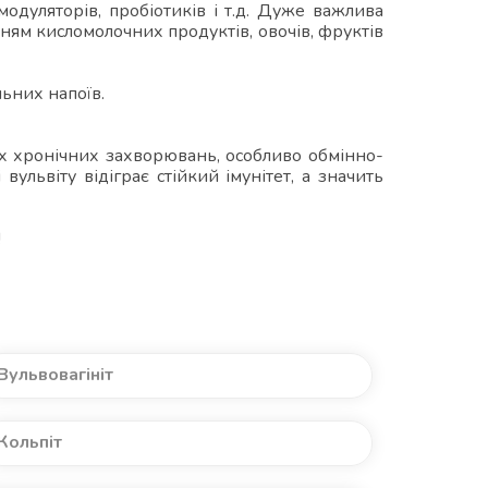
модуляторів, пробіотиків і т.д. Дуже важлива
ням кисломолочних продуктів, овочів, фруктів
льних напоїв.
ких хронічних захворювань, особливо обмінно-
львіту відіграє стійкий імунітет, а значить
!
Вульвовагініт
Кольпіт