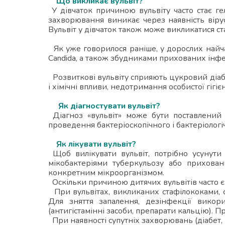
Що викликає вульвіт?
У дівчаток причиною вульвіту часто стає гел
захворювання виникає через наявність вірус
Вульвіт у дівчаток також може викликатися с
Як уже говорилося раніше, у дорослих найча
Candida, а також збудниками прихованих інфек
Розвиткові вульвіту сприяють цукровий діабет
і хімічні впливи, недотримання особистої гігіє
Як діагностувати вульвіт?
Діагноз «вульвіт» може бути поставлений г
проведення бактеріоскопічного і бактеріологіч
Як лікувати вульвіт?
Щоб вилікувати вульвіт, потрібно усунути
мікобактеріями туберкульозу або прихован
конкретним мікроорганізмом.
Оскільки причиною дитячих вульвітів часто є
При вульвітах, викликаних стафілококами, с
Для зняття запалення, дезінфекції викор
(антигістамінні засоби, препарати кальцію). 
При наявності супутніх захворювань (діабет, ц