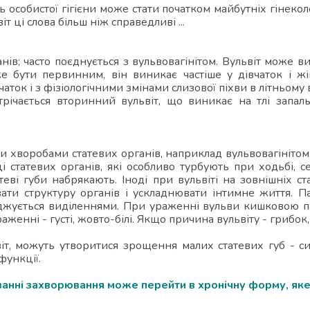
ть особистої гігієни може стати початком майбутніх гінеко
 ці слова більш ніж справедливі ...
анів; часто поєднується з вульвовагінітом. Вульвіт може
же бути первинним, він виникає частіше у дівчаток і жі
аток і з фізіологічними змінами слизової піхви в літньому в
річається вторинний вульвіт, що виникає на тлі запаль
хворобами статевих органів, наприклад вульвовагінітом,
і статевих органів, які особливо турбують при ходьбі, се
атеві губи набрякають. Іноді при вульвіті на зовнішніх с
ти структуру органів і ускладнювати інтимне життя. Па
оджується виділеннями. При ураженні вульви кишковою п
нні - густі, жовто-білі. Якщо причина вульвіту - грибок, 
іт, можуть утворитися зрощення малих статевих губ - си
функції.
нні захворювання може перейти в хронічну форму, яке 