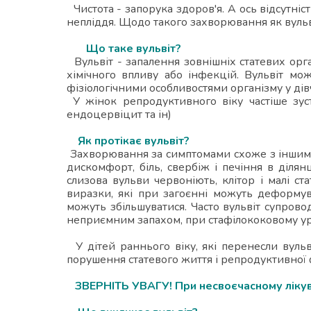
Чистота - запорука здоров'я. А ось відсутніс
непліддя. Щодо такого захворювання як вульвіт
Що таке вульвіт?
Вульвіт - запалення зовнішніх статевих орг
хімічного впливу або інфекцій. Вульвіт мо
фізіологічними особливостями організму у дівч
У жінок репродуктивного віку частіше зуст
ендоцервіцит та ін)
Як протікає вульвіт?
Захворювання за симптомами схоже з іншими 
дискомфорт, біль, свербіж і печіння в ділянц
слизова вульви червоніють, клітор і малі ст
виразки, які при загоєнні можуть деформува
можуть збільшуватися. Часто вульвіт супров
неприємним запахом, при стафілококовому ураже
У дітей раннього віку, які перенесли вульв
порушення статевого життя і репродуктивної 
ЗВЕРНІТЬ УВАГУ! При несвоєчасному лікува