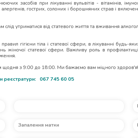
чих засобів при лікуванні вульвітів - вітамінів, імуно
алергенів, гострих, солоних і борошняних страв і включен
м слід утриматися від статевого життя та вживання алкого
правил гігієни тіла і статевої сфери, в лікуванні будь-я
 жіночої статевої сфери. Важливу роль в профілактиці ву
аження.
щодня з 9:00 до 18:00. Ми бажаємо вам міцного здоров'я
лефонами реєстратури: 067 745 60 05
Аднексит
Запалення матки