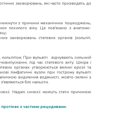
логічних захворювань, які часто призводять до
 виникнути з причини механічних пошкоджень,
нок похилого віку. Це пов'язано з анатомо-
іці.
них захворювань статевих органів (кольпіт,
 кольпітом. При вульвіті відчувають сильний
човипусканні, під час статевого акту. Шкіра і
татевих органах утворюються великі ерозії та
хові лімфатичні вузли при гострому вульвіті
аличкою виділення водянисті, жовто-зелені з
з'являються білі нальоти.
нехії. Надалі синехії можуть стати причиною
протікає з частими рецидивами.