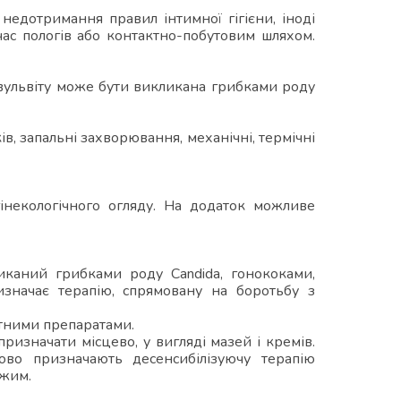
 недотримання правил інтимної гігієни, іноді
час пологів або контактно-побутовим шляхом.
 вульвіту може бути викликана грибками роду
в, запальні захворювання, механічні, термічні
гінекологічного огляду. На додаток можливе
иканий грибками роду Candida, гонококами,
изначає терапію, спрямовану на боротьбу з
стними препаратами.
изначати місцево, у вигляді мазей і кремів.
ово призначають десенсибілізуючу терапію
ежим.