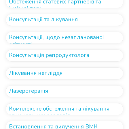
Обстеження статевих партнерів та
сімейноі пари
Консультаціі та лікування
Консультаціі, щодо незапланованоі
вагітності
Консультація репродуктолога
Лікування непліддя
Лазеротерапія
Комплексне обстеження та лікування
гормональних розладів
Встановлення та вилучення ВМК