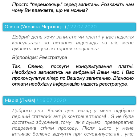
Просто "переможець" серед запитань. Розкажіть нам
чому Ви вважаєте, що не можна?
Олена (Україна, Чернівці, )
/ 22.07.2020
Добрий день хочу запитати чи платні у вас надання
консультації по питанню відповідь на яке мене
цікавить почути зі сторони спеціаліста
Відповідає: Реєстратура
Так, Олено, послуги консультування платні.
Необхідно записатись на вибраний Вами час, і Вас
проконсультує лікар по Вашому запитанню. Відносно
оплати необхідну інформацію надасть реєстратура.
Марія (Львів)
/ 16.07.2020
Доброго дня. Кілька днів назад у мене відбувся
перший статевий акт (з контрацептивом) . Я не була
достатньо збуджена ,тому , як я думаю , презерватив
подразнив стінки проходу. Після цього у мене
виникає болюче відчуття при сечовипусканні , уже