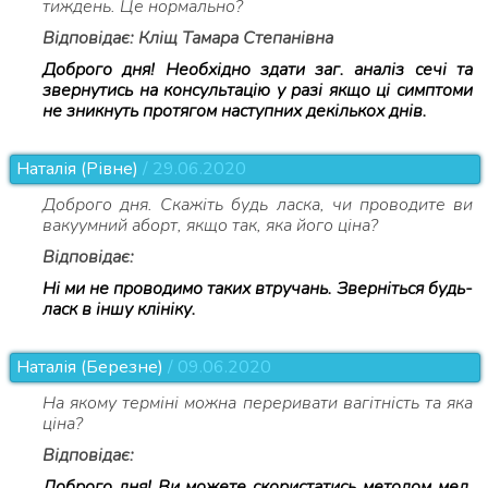
тиждень. Це нормально?
Відповідає: Кліщ Тамара Степанівна
Доброго дня! Необхідно здати заг. аналіз сечі та
звернутись на консультацію у разі якщо ці симптоми
не зникнуть протягом наступних декількох днів.
Наталія (Рівне)
/ 29.06.2020
Доброго дня. Скажіть будь ласка, чи проводите ви
вакуумний аборт, якщо так, яка його ціна?
Відповідає:
Ні ми не проводимо таких втручань. Зверніться будь-
ласк в іншу клініку.
Наталія (Березне)
/ 09.06.2020
На якому терміні можна переривати вагітність та яка
ціна?
Відповідає:
Доброго дня! Ви можете скористатись методом мед.