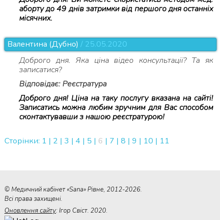
аборту до 49 днів затримки від першого дня останніх
місячних.
Валентина (Дубно)
/ 25.05.2020
Доброго дня. Яка ціна відео консультації? Та як
записатися?
Відповідає: Реєстратура
Доброго дня! Ціна на таку послугу вказана на сайті!
Записатись можна любим зручним для Вас способом
сконтактувавши з нашою реєстратурою!
Сторінки:
1
|
2
|
3
|
4
|
5
|
6
|
7
|
8
|
9
|
10
|
11
© Медичний кабінет «Sana» Рівне, 2012-2026.
Всі права захищені.
Оновлення сайту
: Ігор Свіст. 2020.