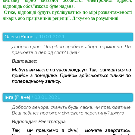
випадку вірно вказаної особистої електронної адреси,
відповідь обов"язково буде надана.
Отже, відповіді будуть публікуватись по мірі розвантаженості
лікарів або працівників рецепції. Дякуємо за розуміння!
Олеся (Рівне)
/ 10.01.2021
Доброго дня. Потрібно зробити аборт терміново. Чи
працюєте в період свят? Ціна?
Відповідає:
Мабуть ви маєте на увазі локдаун. Так, запишіться на
прийом з понеділка. Прийом здійснюється тільки по
попередньому запису.
Інга (рівне)
/ 03.01.2021
Доброго вечора. скажіть будь ласка, чи працюватиме
Ваш кабінет протягом січневого карантину? дякую
Відповідає: Реєстратура
Так, ми працюємо в січні, можете звертатись.