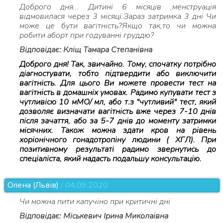
Доброго дня... Дитині 6 місяців ,менструація
відмовилася через 3 місяці.Зараз затримка 3 дні Чи
може це бути вагітність?Якщо так,то чи можна
робити аборт при годуванні груддю?
Відповідає: Кліщ Тамара Степанівна
Доброго дня! Так, звичайно. Тому, спочатку потрібно
діагностувати, тобто підтвердити або виключити
вагітність. Для цього Ви можете провести тест на
вагітність в домашніх умовах. Радимо купувати тест з
чутливісю 10 мМО/ мл, або т.з "чутливий" тест, який
дозволяє визначати вагітність вже через 7-10 днів
після зачаття, або за 5-7 днів до моменту затримки
місячних. Також можна здати кров на рівень
хоріонічного гонадотропіну людини ( ХГЛ). При
позитивному результаті радимо звернутись до
спеціаліста, який надасть подальшу консультацію.
Олена (Львів)
/ 04.09.2020
Чи можна пити капучіно при критичні дні
Відповідає: Міськевич Ірина Миколаівна